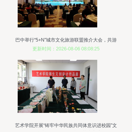
巴中举行“5+N”城市文化旅游联盟推介大会，共游
巴蜀文旅走廊
更新时间：2026-08-06 08:08:25
艺术学院开展“铸牢中华民族共同体意识进校园”文