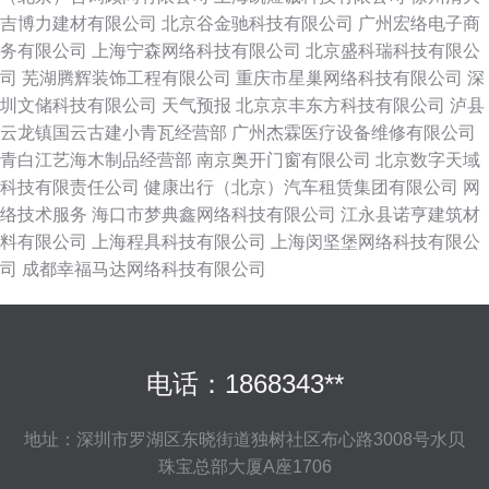
吉博力建材有限公司
北京谷金驰科技有限公司
广州宏络电子商
务有限公司
上海宁森网络科技有限公司
北京盛科瑞科技有限公
司
芜湖腾辉装饰工程有限公司
重庆市星巢网络科技有限公司
深
圳文储科技有限公司
天气预报
北京京丰东方科技有限公司
泸县
云龙镇国云古建小青瓦经营部
广州杰霖医疗设备维修有限公司
青白江艺海木制品经营部
南京奥开门窗有限公司
北京数字天域
科技有限责任公司
健康出行（北京）汽车租赁集团有限公司
网
络技术服务
海口市梦典鑫网络科技有限公司
江永县诺亨建筑材
料有限公司
上海程具科技有限公司
上海闵坚堡网络科技有限公
司
成都幸福马达网络科技有限公司
电话：1868343**
地址：深圳市罗湖区东晓街道独树社区布心路3008号水贝
珠宝总部大厦A座1706