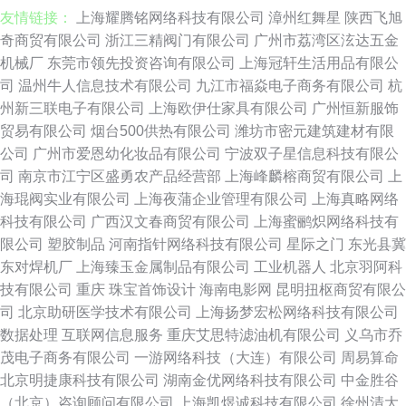
友情链接：
上海耀腾铭网络科技有限公司
漳州红舞星
陕西飞旭
奇商贸有限公司
浙江三精阀门有限公司
广州市荔湾区泫达五金
机械厂
东莞市领先投资咨询有限公司
上海冠轩生活用品有限公
司
温州牛人信息技术有限公司
九江市福焱电子商务有限公司
杭
州新三联电子有限公司
上海欧伊仕家具有限公司
广州恒新服饰
贸易有限公司
烟台500供热有限公司
潍坊市密元建筑建材有限
公司
广州市爱恩幼化妆品有限公司
宁波双子星信息科技有限公
司
南京市江宁区盛勇农产品经营部
上海峰麟榕商贸有限公司
上
海琨阀实业有限公司
上海夜蒲企业管理有限公司
上海真略网络
科技有限公司
广西汉文春商贸有限公司
上海蜜鹂炽网络科技有
限公司
塑胶制品
河南指针网络科技有限公司
星际之门
东光县冀
东对焊机厂
上海臻玉金属制品有限公司
工业机器人
北京羽阿科
技有限公司
重庆
珠宝首饰设计
海南电影网
昆明扭枢商贸有限公
司
北京助研医学技术有限公司
上海扬梦宏松网络科技有限公司
数据处理
互联网信息服务
重庆艾思特滤油机有限公司
义乌市乔
茂电子商务有限公司
一游网络科技（大连）有限公司
周易算命
北京明捷康科技有限公司
湖南金优网络科技有限公司
中金胜谷
（北京）咨询顾问有限公司
上海凯煜诚科技有限公司
徐州清大