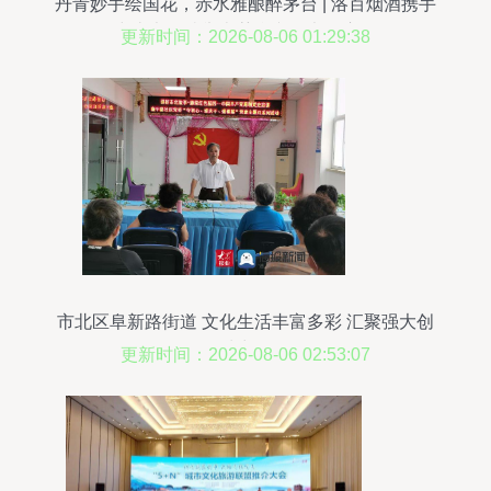
丹青妙手绘国花，赤水雅酿醉茅台 | 洛百烟酒携手
洛阳中山书画院举办茅台文化书画座谈笔会
更新时间：2026-08-06 01:29:38
市北区阜新路街道 文化生活丰富多彩 汇聚强大创
城力量
更新时间：2026-08-06 02:53:07