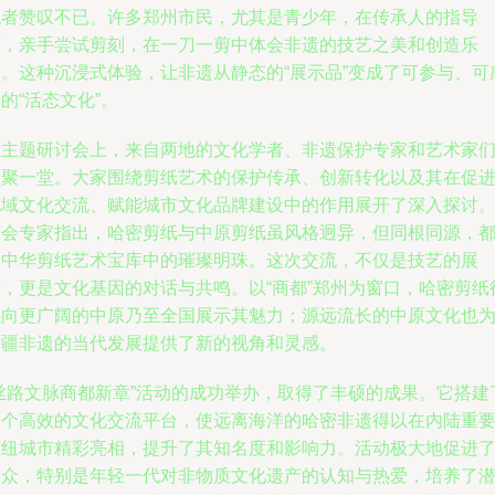
观者赞叹不已。许多郑州市民，尤其是青少年，在传承人的指导
下，亲手尝试剪刻，在一刀一剪中体会非遗的技艺之美和创造乐
趣。这种沉浸式体验，让非遗从静态的“展示品”变成了可参与、可
的“活态文化”。
在主题研讨会上，来自两地的文化学者、非遗保护专家和艺术家
齐聚一堂。大家围绕剪纸艺术的保护传承、创新转化以及其在促
地域文化交流、赋能城市文化品牌建设中的作用展开了深入探讨
与会专家指出，哈密剪纸与中原剪纸虽风格迥异，但同根同源，
是中华剪纸艺术宝库中的璀璨明珠。这次交流，不仅是技艺的展
示，更是文化基因的对话与共鸣。以“商都”郑州为窗口，哈密剪纸
以向更广阔的中原乃至全国展示其魅力；源远流长的中原文化也
边疆非遗的当代发展提供了新的视角和灵感。
“丝路文脉商都新章”活动的成功举办，取得了丰硕的成果。它搭建
一个高效的文化交流平台，使远离海洋的哈密非遗得以在内陆重
枢纽城市精彩亮相，提升了其知名度和影响力。活动极大地促进
民众，特别是年轻一代对非物质文化遗产的认知与热爱，培养了