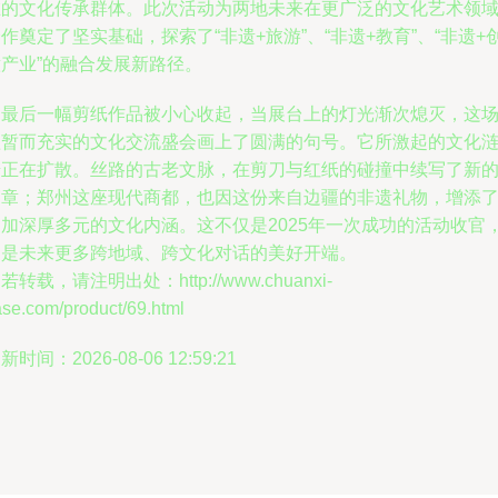
在的文化传承群体。此次活动为两地未来在更广泛的文化艺术领
作奠定了坚实基础，探索了“非遗+旅游”、“非遗+教育”、“非遗+
意产业”的融合发展新路径。
当最后一幅剪纸作品被小心收起，当展台上的灯光渐次熄灭，这
短暂而充实的文化交流盛会画上了圆满的句号。它所激起的文化
漪正在扩散。丝路的古老文脉，在剪刀与红纸的碰撞中续写了新
篇章；郑州这座现代商都，也因这份来自边疆的非遗礼物，增添
更加深厚多元的文化内涵。这不仅是2025年一次成功的活动收官
更是未来更多跨地域、跨文化对话的美好开端。
若转载，请注明出处：http://www.chuanxi-
ase.com/product/69.html
新时间：2026-08-06 12:59:21