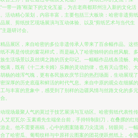
化“一带一路”框架下的文化互鉴，为古老商都郑州注入新的文化活
力。活动精心策划，内容丰富，主要包括三大板块：哈密非遗剪
精品展、剪纸技艺现场展演与互动体验、以及“剪纸艺术与当代生
”主题研讨会。
在精品展区，来自哈密的多位非遗传承人带来了百余幅作品。这
剪纸不再是传统的窗花样式，而是融入了哈密独特的自然风貌、
民族生活场景以及丝绸之路的历史印记。一幅幅作品线条流畅、
图饱满，既有《十二木卡姆》乐舞的灵动韵律，也有天山雪松、
漠胡杨的雄浑气魄，更有各民族欢庆节日的热烈场面，生动展现
哈密深厚的历史底蕴和鲜活的时代气息。来自中原的观众在细腻
刀工与丰富的意象中，感受到了别样的边疆风情与丝路文化的多
融合。
活动现场最聚人气的莫过于技艺展演与互动区。哈密剪纸代表性
承人艾尼瓦尔·玉素甫先生端坐台前，手持特制刻刀，在叠摞的红
上游走。他不需要画稿，心中的图案随着刀尖流淌，转眼间，一
融合了哈密瓜、葡萄纹样与中原祥云图案的团花便跃然纸上，令