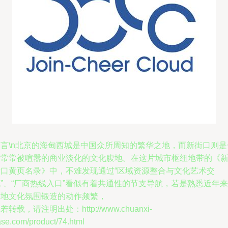
引言\n北京的海甸西城是中国众所周知的繁华之地，而新街口则是
片常常被喧嚣的商业淡化的文化腹地。在这片城市枢纽地带的《
街口黄页名录》中，不难发现通过“区域资源整合与文化艺术交
”、“厂商热线入口”看似有着共通性的节支导航，若是熟悉近年来
本地文化氛围锻造的动作频繁，
若转载，请注明出处：http://www.chuanxi-
ase.com/product/74.html